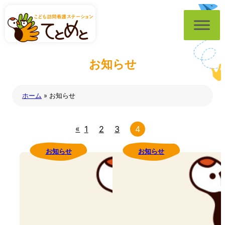
内
容
を
ス
お
知
ら
せ
キ
ッ
ホーム
»
お知らせ
プ
«
1
2
3
4
お知らせ
お知らせ