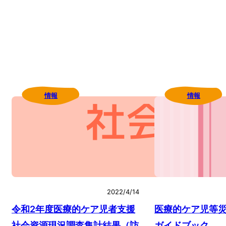
情報
情報
2022/4/14
令和2年度医療的ケア児者支援
医療的ケア児等
社会資源現況調査集計結果（訪
ガイドブック