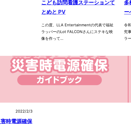
こども訪問看護ステーションて
多
とめと PV
ー
この度、LLA Entertainmentの代表で福祉
令
ラッパーのLot FALCONさんにステキな映
究
像を作って…
ラ
2022/2/3
災害時電源確保