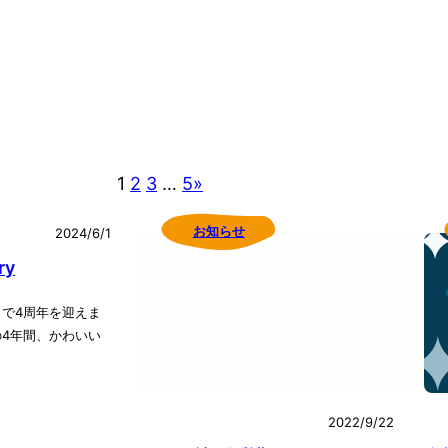
1
2
3
…
5
»
お知らせ
2024/6/1
ry
日で4周年を迎えま
4年間、かわいい
2022/9/22