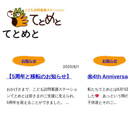
内
容
を
てとめと
ス
キ
ッ
プ
お知らせ
お知らせ
2025/6/1
【5周年と移転のお知らせ】
㊗4th Anniversa
おかげさまで、こども訪問看護ステーショ
私たちてとめとは6月1
ンてとめとは皆さまのご支援に支えられ、
した
あっという間の
5周年を迎えることができました。 …
子供達とそのご…