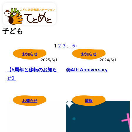
内
容
を
子ども
ス
キ
1
2
3
…
5
»
ッ
お知らせ
お知らせ
プ
2025/6/1
2024/6/1
【5周年と移転のお知ら
㊗4th Anniversary
せ】
お知らせ
情報